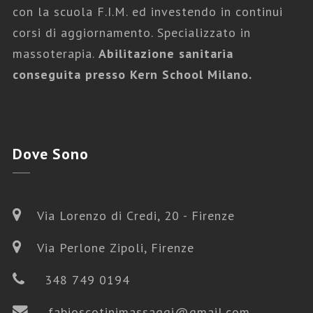
con la scuola F.I.M. ed investendo in continui
corsi di aggiornamento. Specializzato in
Fabio Scotini Massaggi
,
Massaggi
massoterapia.
Abilitazione sanitaria
Gravidanza
conseguita presso Kern School Milano.
MASSAGGIO GRAVIDANZA
Dove
Sono
Via Lorenzo di Credi, 20 - Firenze
Via Perlone Zipoli, Firenze
348 749 0194
fabioscotinimassaggi@gmail.com