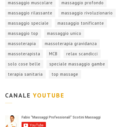
massaggio muscolare
massaggio profondo
massaggio rilassante
massaggio rivoluzionario
massaggio speciale
massaggio tonificante
massaggio top
massaggio unico
massoterapia
massoterapia gravidanza
massoterapista
MCB
relax scandicci
solo cose belle
speciale massaggio gambe
terapia sanitaria
top massage
CANALE
YOUTUBE