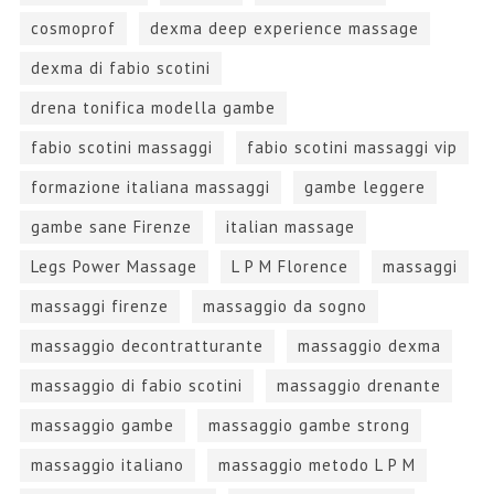
cosmoprof
dexma deep experience massage
dexma di fabio scotini
drena tonifica modella gambe
fabio scotini massaggi
fabio scotini massaggi vip
formazione italiana massaggi
gambe leggere
gambe sane Firenze
italian massage
Legs Power Massage
L P M Florence
massaggi
massaggi firenze
massaggio da sogno
massaggio decontratturante
massaggio dexma
massaggio di fabio scotini
massaggio drenante
massaggio gambe
massaggio gambe strong
massaggio italiano
massaggio metodo L P M