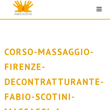
Navi
CORSO-MASSAGGIO-
FIRENZE-
DECONTRATTURANTE-
FABIO-SCOTINI-