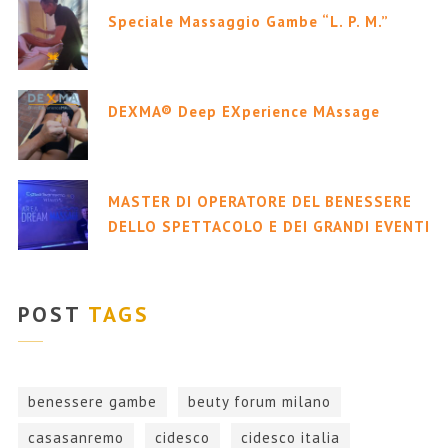
Speciale Massaggio Gambe “L. P. M.”
DEXMA® Deep EXperience MAssage
MASTER DI OPERATORE DEL BENESSERE
DELLO SPETTACOLO E DEI GRANDI EVENTI
POST
TAGS
benessere gambe
beuty forum milano
casasanremo
cidesco
cidesco italia