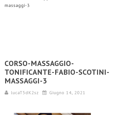
massaggi-3
CORSO-MASSAGGIO-
TONIFICANTE-FABIO-SCOTINI-
MASSAGGI-3
lucaT5dK2sz
Giugno 14, 2021