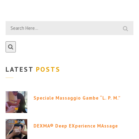
LATEST
POSTS
Speciale Massaggio Gambe “L. P. M.”
DEXMA® Deep EXperience MAssage