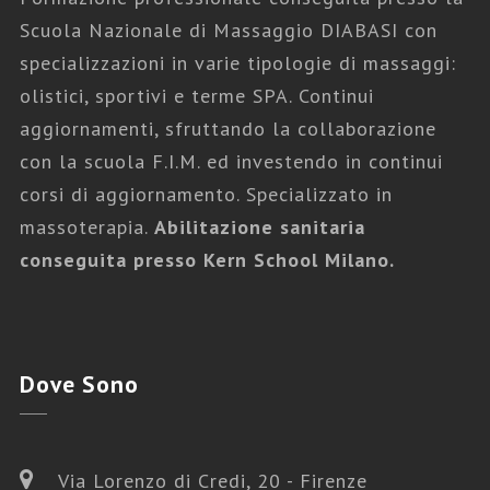
Scuola Nazionale di Massaggio DIABASI con
specializzazioni in varie tipologie di massaggi:
olistici, sportivi e terme SPA. Continui
aggiornamenti, sfruttando la collaborazione
con la scuola F.I.M. ed investendo in continui
corsi di aggiornamento. Specializzato in
massoterapia.
Abilitazione sanitaria
conseguita presso Kern School Milano.
Dove
Sono
Via Lorenzo di Credi, 20 - Firenze