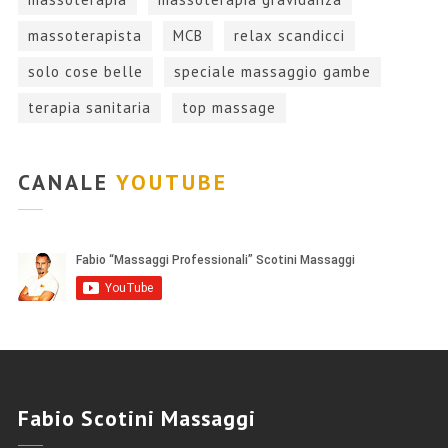
massoterapista
MCB
relax scandicci
solo cose belle
speciale massaggio gambe
terapia sanitaria
top massage
CANALE
YOUTUBE
Fabio
Scotini Massaggi