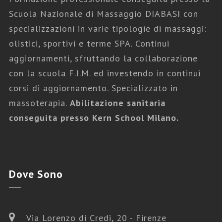
Scuola Nazionale di Massaggio DIABASI con
specializzazioni in varie tipologie di massaggi:
olistici, sportivi e terme SPA. Continui
aggiornamenti, sfruttando la collaborazione
con la scuola F.I.M. ed investendo in continui
corsi di aggiornamento. Specializzato in
massoterapia.
Abilitazione sanitaria
conseguita presso Kern School Milano.
Dove
Sono
Via Lorenzo di Credi, 20 - Firenze