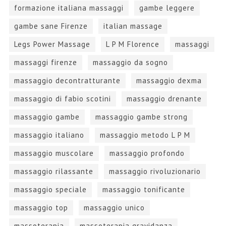
formazione italiana massaggi
gambe leggere
gambe sane Firenze
italian massage
Legs Power Massage
L P M Florence
massaggi
massaggi firenze
massaggio da sogno
massaggio decontratturante
massaggio dexma
massaggio di fabio scotini
massaggio drenante
massaggio gambe
massaggio gambe strong
massaggio italiano
massaggio metodo L P M
massaggio muscolare
massaggio profondo
massaggio rilassante
massaggio rivoluzionario
massaggio speciale
massaggio tonificante
massaggio top
massaggio unico
massoterapia
massoterapia gravidanza