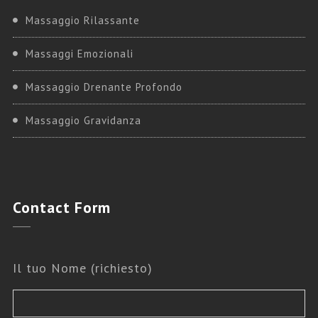
Massaggio Rilassante
Massaggi Emozionali
Massaggio Drenante Profondo
Massaggio Gravidanza
Contact
Form
Il tuo Nome (richiesto)