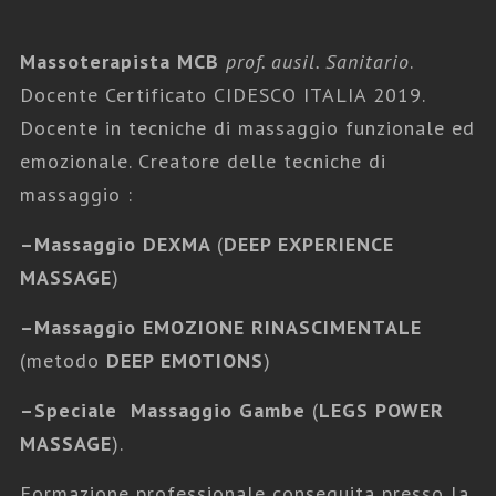
Massoterapista MCB
prof. ausil. Sanitario
.
Docente Certificato CIDESCO ITALIA 2019.
Docente in tecniche di massaggio funzionale ed
emozionale. Creatore delle tecniche di
massaggio :
–
Massaggio DEXMA
(
DEEP EXPERIENCE
MASSAGE
)
–
Massaggio EMOZIONE RINASCIMENTALE
(metodo
DEEP EMOTIONS
)
–
Speciale Massaggio Gambe
(
LEGS POWER
MASSAGE
).
Formazione professionale conseguita presso la