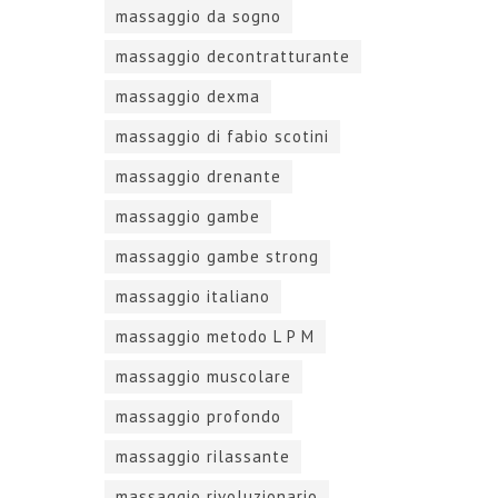
massaggio da sogno
massaggio decontratturante
massaggio dexma
massaggio di fabio scotini
massaggio drenante
massaggio gambe
massaggio gambe strong
massaggio italiano
massaggio metodo L P M
massaggio muscolare
massaggio profondo
massaggio rilassante
massaggio rivoluzionario