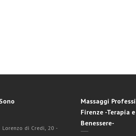
Sono
Massaggi
Professi
Firenze -Terapia e
Benessere-
 Lorenzo di Credi, 20 -