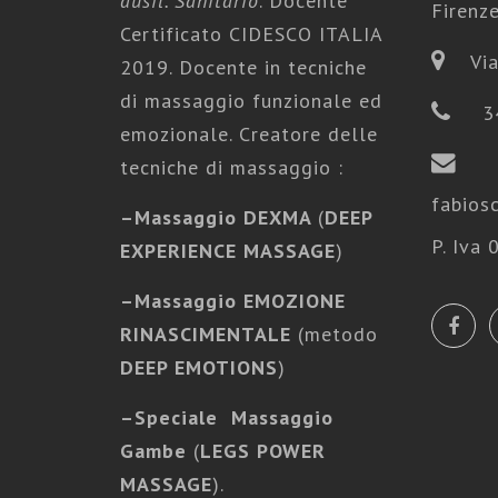
ausil. Sanitario
. Docente
Firenz
Certificato CIDESCO ITALIA
Via
2019. Docente in tecniche
di massaggio funzionale ed
3
emozionale. Creatore delle
tecniche di massaggio :
fabios
–
Massaggio DEXMA
(
DEEP
P. Iva
EXPERIENCE MASSAGE
)
–
Massaggio EMOZIONE
RINASCIMENTALE
(metodo
DEEP EMOTIONS
)
–
Speciale Massaggio
Gambe
(
LEGS POWER
MASSAGE
).