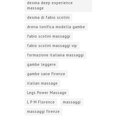
dexma deep experience
massage
dexma di fabio scotini
drena tonifica modella gambe
fabio scotini massaggi
fabio scotini massaggi vip
formazione italiana massaggi
gambe leggere
gambe sane Firenze
italian massage
Legs Power Massage
L P M Florence
massaggi
massaggi firenze