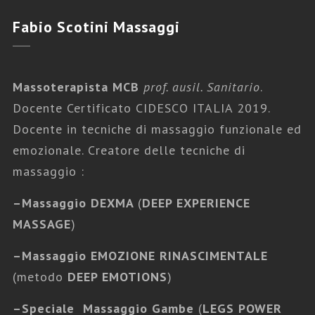
Fabio
Scotini Massaggi
Massoterapista MCB
prof. ausil. Sanitario
.
Docente Certificato CIDESCO ITALIA 2019.
Docente in tecniche di massaggio funzionale ed
emozionale. Creatore delle tecniche di
massaggio :
–
Massaggio DEXMA
(
DEEP EXPERIENCE
MASSAGE
)
–
Massaggio EMOZIONE RINASCIMENTALE
(metodo
DEEP EMOTIONS
)
–
Speciale Massaggio Gambe
(
LEGS POWER