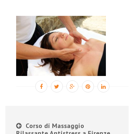
Corso di Massaggio
Rilassante Antistress a Firenze