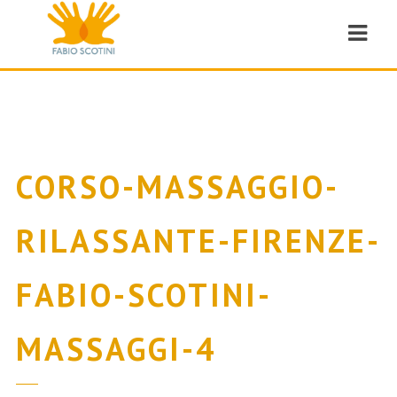
Navi
CORSO-MASSAGGIO-
RILASSANTE-FIRENZE-
FABIO-SCOTINI-
MASSAGGI-4