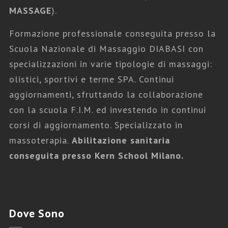
MASSAGE
).
Formazione professionale conseguita presso la
Scuola Nazionale di Massaggio DIABASI con
specializzazioni in varie tipologie di massaggi:
olistici, sportivi e terme SPA. Continui
aggiornamenti, sfruttando la collaborazione
con la scuola F.I.M. ed investendo in continui
corsi di aggiornamento. Specializzato in
massoterapia.
Abilitazione sanitaria
conseguita presso Kern School Milano.
Dove
Sono