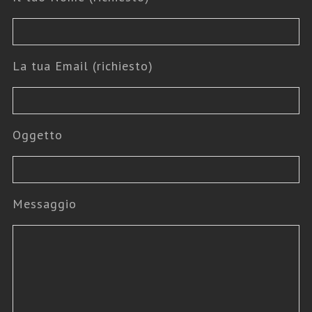
La tua Email (richiesto)
Oggetto
Messaggio