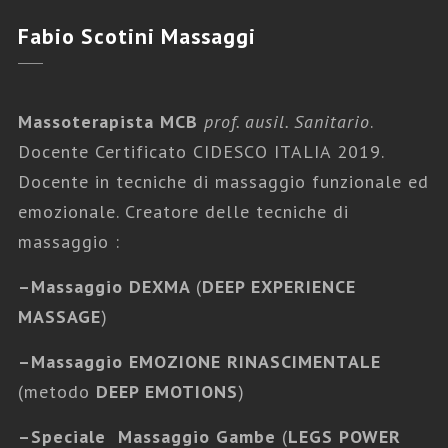
Fabio
Scotini Massaggi
Massoterapista MCB
prof. ausil. Sanitario
.
Docente Certificato CIDESCO ITALIA 2019.
Docente in tecniche di massaggio funzionale ed
emozionale. Creatore delle tecniche di
massaggio :
–
Massaggio DEXMA
(
DEEP EXPERIENCE
MASSAGE
)
–
Massaggio EMOZIONE RINASCIMENTALE
(metodo
DEEP EMOTIONS
)
–
Speciale Massaggio Gambe
(
LEGS POWER