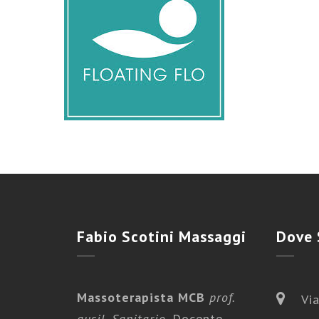
Fabio
Scotini Massaggi
Dove
Massoterapista MCB
prof.
Via
ausil. Sanitario
. Docente