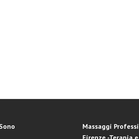
Sono
Massaggi
Professi
Firenze -Terapia e