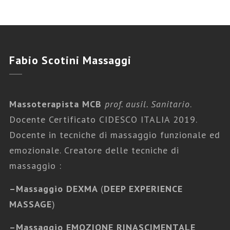
Fabio
Scotini Massaggi
Massoterapista MCB
prof. ausil. Sanitario
.
Docente Certificato CIDESCO ITALIA 2019.
Docente in tecniche di massaggio funzionale ed
emozionale. Creatore delle tecniche di
massaggio :
–
Massaggio DEXMA
(
DEEP EXPERIENCE
MASSAGE
)
–
Massaggio EMOZIONE RINASCIMENTALE