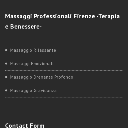
Massaggi
Professionali Firenze -Terapia
e Benessere-
Massaggio Rilassante
Massaggi Emozionali
Massaggio Drenante Profondo
Massaggio Gravidanza
Contact
Form