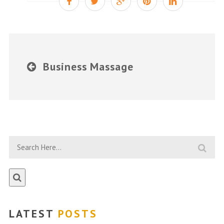
Business Massage
LATEST
POSTS