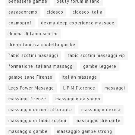
benessere gambe
beuty forum milano
casasanremo
cidesco
cidesco italia
cosmoprof
dexma deep experience massage
dexma di fabio scotini
drena tonifica modella gambe
fabio scotini massaggi
fabio scotini massaggi vip
formazione italiana massaggi
gambe leggere
gambe sane Firenze
italian massage
Legs Power Massage
L P M Florence
massaggi
massaggi firenze
massaggio da sogno
massaggio decontratturante
massaggio dexma
massaggio di fabio scotini
massaggio drenante
massaggio gambe
massaggio gambe strong