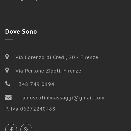
Dove
Sono
Via Lorenzo di Credi, 20 - Firenze
Via Perlone Zipoli, Firenze
348 749 0194
fabioscotinimassaggi@gmail.com
P. Iva 06372240488