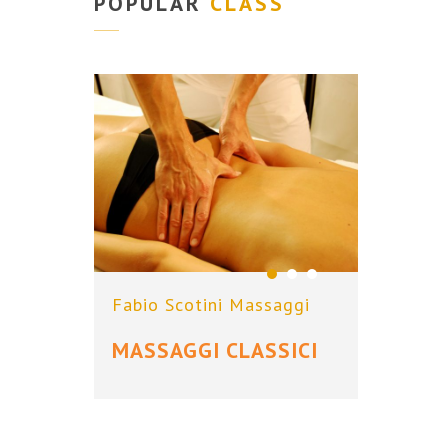
POPULAR
CLASS
Fabio Scotini Massaggi
Fabi
Tutt
MASSAGGI CLASSICI
MA
EM