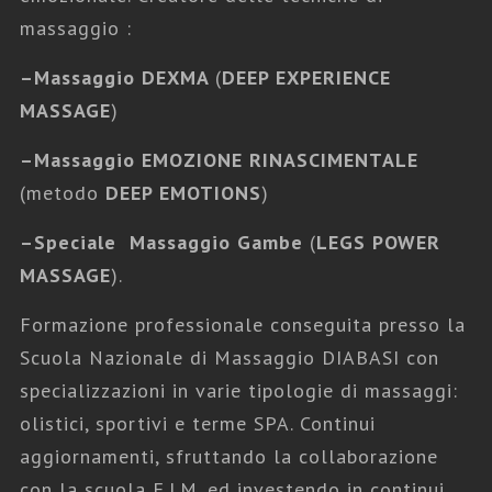
massaggio :
Fabio Scotini Massaggi
,
Tutti i Massaggi
–
Massaggio DEXMA
(
DEEP EXPERIENCE
MASSAGGI EMOZIONALI
MASSAGE
)
–
Massaggio EMOZIONE RINASCIMENTALE
(metodo
DEEP EMOTIONS
)
–
Speciale Massaggio Gambe
(
LEGS POWER
MASSAGE
).
Formazione professionale conseguita presso la
Scuola Nazionale di Massaggio DIABASI con
specializzazioni in varie tipologie di massaggi:
olistici, sportivi e terme SPA. Continui
aggiornamenti, sfruttando la collaborazione
con la scuola F.I.M. ed investendo in continui